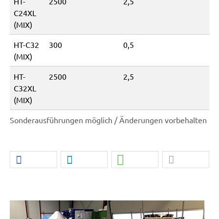
HT-
2500
2,5
C24XL
(MIX)
HT-C32
300
0,5
(MIX)
HT-
2500
2,5
C32XL
(MIX)
Sonderausführungen möglich / Änderungen vorbehalten
Show larger version for:
Show larger version for: