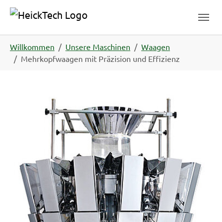
Skip to main navigation
Skip to main content
Skip to page footer
You are here:
Willkommen
Unsere Maschinen
Waagen
Mehrkopfwaagen mit Präzision und Effizienz
Show larger version for: